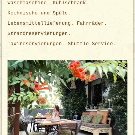
Waschmaschine. Kühlschrank.
Kochnische und Spüle.
Lebensmittellieferung. Fahrräder.
Strandreservierungen.
Taxireservierungen. Shuttle-Service.